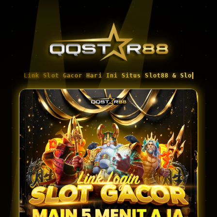
Link Slot Gacor Hari Ini Situs Slot88 & Slot777